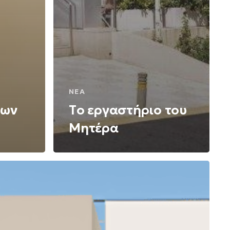
ΝΈΑ
των
Tο εργαστήριο του
Μητέρα