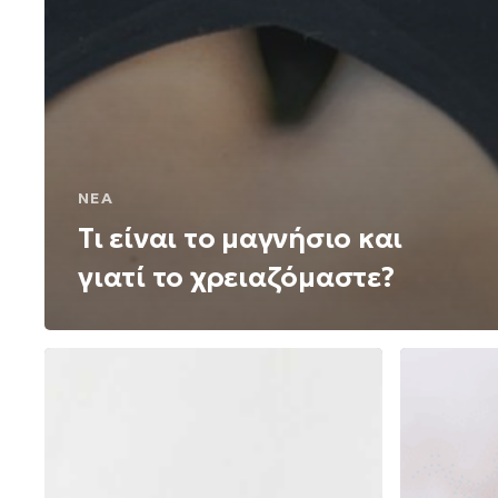
ΝΈΑ
Τι είναι το μαγνήσιο και
γιατί το χρειαζόμαστε?
Μένοντας
Χρήσιμες
έγκυος
Συμβουλέ
μετά
τα