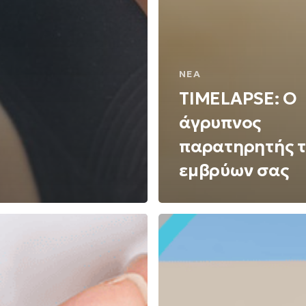
ΝΈΑ
TIMELAPSE: Ο
άγρυπνος
παρατηρητής 
εμβρύων σας
Το
ς
όραμά
μας
πραγματοποιείται!