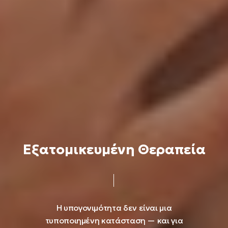
Ε
ξ
α
τ
ο
μ
ι
κ
ε
υ
μ
έ
ν
η
Θ
ε
ρ
α
π
ε
ί
α
Η
υπογονιμότητα
δεν
είναι
μια
τυποποιημένη
κατάσταση
—
και
για