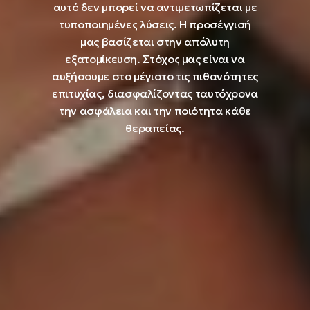
αυτό
δεν
μπορεί
να
αντιμετωπίζεται
με
τυποποιημένες
λύσεις. Η
προσέγγισή
μας
βασίζεται
στην
απόλυτη
εξατομίκευση.
Στόχος
μας
είναι
να
αυξήσουμε
στο
μέγιστο
τις
πιθανότητες
επιτυχίας,
διασφαλίζοντας
ταυτόχρονα
την
ασφάλεια
και
την
ποιότητα
κάθε
θεραπείας.