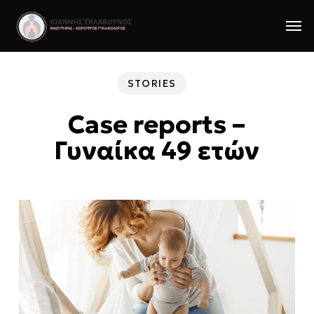
Skip
Men
to
main
content
STORIES
Case reports –
Γυναίκα 49 ετών