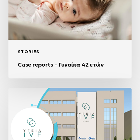
42
ετών
STORIES
Case reports – Γυναίκα 42 ετών
Το
όραμά
μας
πραγματοποιείται!