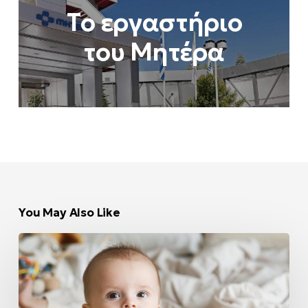
Tο εργαστήριο
του Μητέρα
You May Also Like
Case
reports
–