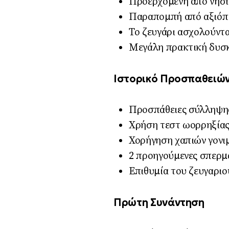
Προερχόμενη από νησί
Παραπομπή από αξιόπ
Το ζευγάρι ασχολούντα
Μεγάλη πρακτική δυσκο
Ιστορικό Προσπαθειώ
Προσπάθειες σύλληψης
Χρήση τεστ ωορρηξία
Χορήγηση χαπιών γονι
2 προηγούμενες σπερμ
Επιθυμία του ζευγαρι
Πρώτη Συνάντηση