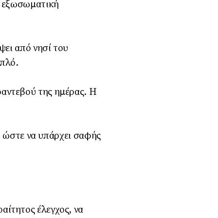
ει εξωσωματική
ψει από νησί του
απλό.
ραντεβού της ημέρας. Η
ς, ώστε να υπάρχει σαφής
αίτητος έλεγχος, να