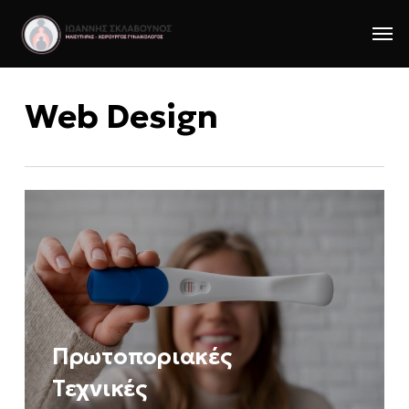
Skip
Men
to
main
content
Web Design
Πρωτοποριακές
Τεχνικές